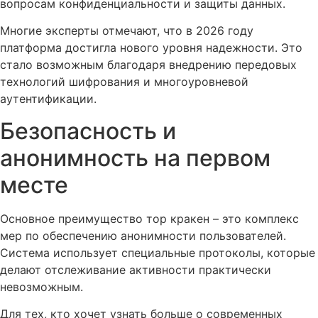
вопросам конфиденциальности и защиты данных.
Многие эксперты отмечают, что в 2026 году
платформа достигла нового уровня надежности. Это
стало возможным благодаря внедрению передовых
технологий шифрования и многоуровневой
аутентификации.
Безопасность и
анонимность на первом
месте
Основное преимущество тор кракен – это комплекс
мер по обеспечению анонимности пользователей.
Система использует специальные протоколы, которые
делают отслеживание активности практически
невозможным.
Для тех, кто хочет узнать больше о современных