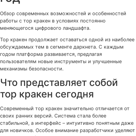
Обзор современных возможностей и особенностей
работы с тор кракен в условиях постоянно
меняющегося цифрового ландшафта.
Тор кракен продолжает оставаться одной из наиболее
обсуждаемых тем в сегменте даркнета. С каждым
годом платформа развивается, предлагая
пользователям новые инструменты и улучшенные
механизмы безопасности.
Что представляет собой
тор кракен сегодня
Современный тор кракен значительно отличается от
своих ранних версий. Система стала более
стабильной, а интерфейс – интуитивно понятным даже
для новичков. Особое внимание разработчики уделяют