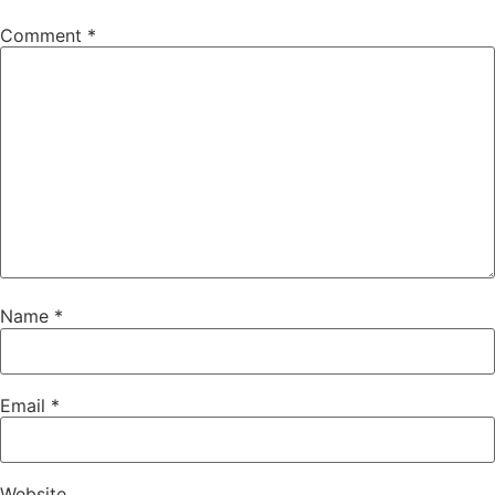
Comment
*
Name
*
Email
*
Website